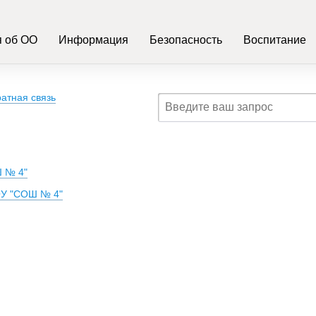
 об ОО
Информация
Безопасность
Воспитание
атная связь
Ш № 4"
ОУ "СОШ № 4"