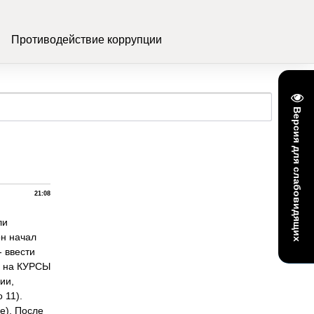
Противодействие коррупции
Версия для слабовидящих
21:08
ли
он начал
- ввести
и на КУРСЫ
ии,
 11).
е). После