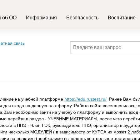
 об ОО
Информация
Безопасность
Воспитание
атная связь
бучение на учебной платформе
https://edu.rustest.ru/
Ранее Вам бы
я для входа на данную платформу. Работа сайта восстановилась, 
ода.Вам необходимо зайти на учебную платформу и выполнить вход 
ходимо перейти в раздел - УЧЕБНЫЕ МАТЕРИАЛЫ, после чего перейт
жности в ППЭ - Член ГЭК, руководитель ППЭ, организатор в аудитор
ойти несколько МОДУЛЕЙ ( в зависимости от КУРСА их может 2 либо
ории на практике (необходимо выполнить контрольное тестировани