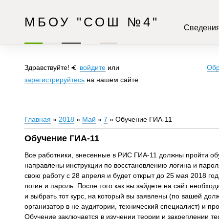
МБОУ "СОШ №4"
Сведения
Здравствуйте!
войдите
или
Обр
зарегистрируйтесь
на нашем сайте
Главная
»
2018
»
Май
»
7
» Обучение ГИА-11
Обучение ГИА-11
Все работники, внесенные в РИС ГИА-11 должны пройти о
направлены инструкции по восстановлению логина и парол
свою работу с 28 апреля и будет открыт до 25 мая 2018 г
логин и пароль. После того как вы зайдете на сайт необ
и выбрать тот курс, на который вы заявлены (по вашей дол
организатор в не аудитории, технический специалист) и пр
Обучение заключается в изучении теории и закреплении те