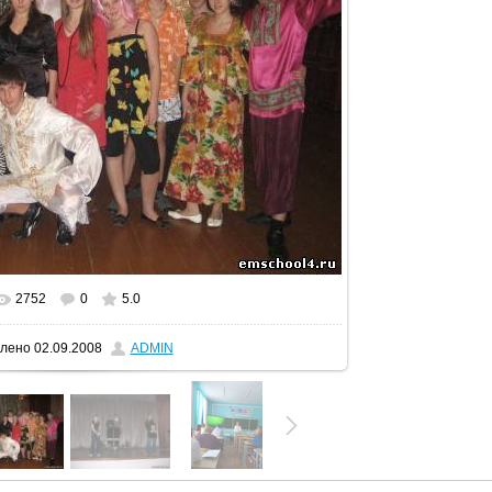
2752
0
5.0
лено
02.09.2008
ADMIN